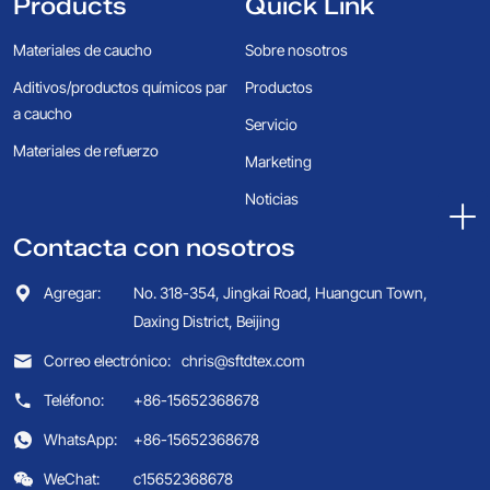
Products
Quick Link
Materiales de caucho
Sobre nosotros
Aditivos/productos químicos par
Productos
a caucho
Servicio
Materiales de refuerzo
Marketing
Noticias
Contacta con nosotros
Agregar:
No. 318-354, Jingkai Road, Huangcun Town,
Daxing District, Beijing
Correo electrónico:
chris@sftdtex.com
Teléfono:
+86-15652368678
WhatsApp:
+86-15652368678
WeChat:
c15652368678