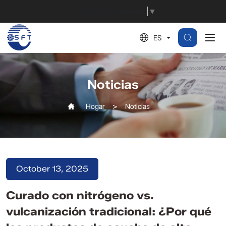
Curado
Select Language
▼
con
ES
nitrógeno
vs.
vulcanización
Noticias
tradicional:
Hogar
Noticias
¿Por
qué
los
productos
October 13, 2025
de
Curado con nitrógeno vs.
caucho
vulcanización tradicional: ¿Por qué
de