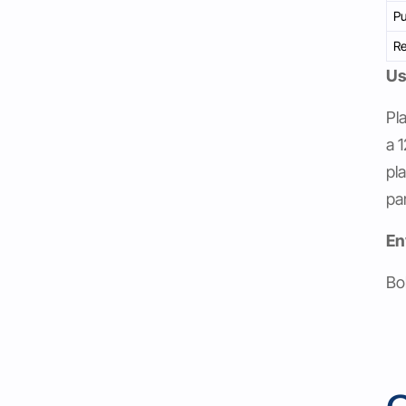
P
Re
U
Pl
a 
pl
pa
En
Bo