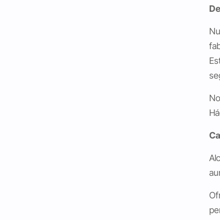
De
Nu
fa
Es
se
No
Há
Ca
Al
au
Of
pe