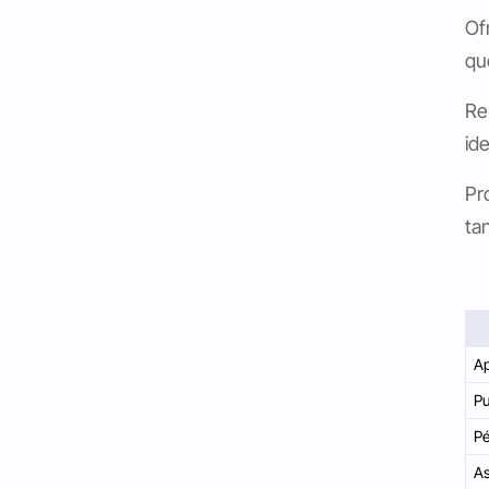
Of
qu
Re
id
Pr
ta
Ap
Pu
Pé
A