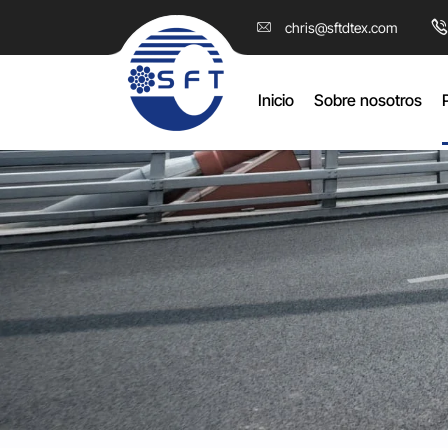
DBD(SS)
chris@sftdtex.com
Inicio
Sobre nosotros