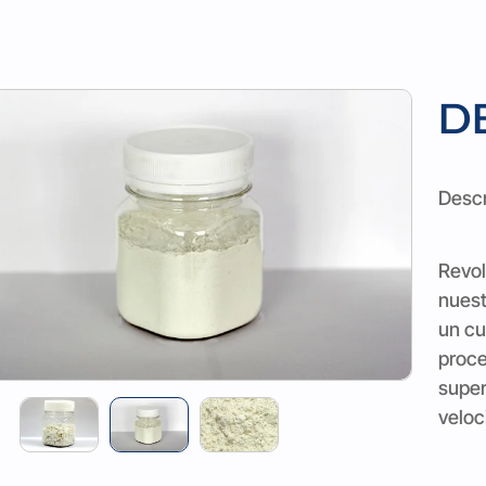
D
Descr
Revol
nuest
un cu
proce
super
veloc