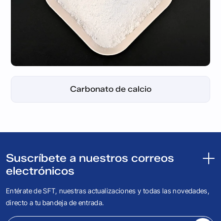
Negro de humo de acetileno
Hidróxido de aluminio
Carbonato de calcio
Negro de humo
6PPD(4020)
DTPD(3100)
DTDC(CLD)
CBS（CZ）
DBD(SS)
DPG (D)
DTDM
DOTG
Suscríbete a nuestros correos
electrónicos
Entérate de SFT, nuestras actualizaciones y todas las novedades,
directo a tu bandeja de entrada.