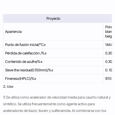
Proyecto
Polvo
Apariencia
blanco
beige
Punto de fusión inicial/°C≥
144.0
Pérdida de calefacción /%≤
0.30
Contenido de azufre/%≤
0.30
Sieve the residue(0.150mm)/%≤
0. 10
Fineness(HPLC)/%≥
97.0
2. Uso
1) Se utiliza como acelerador de velocidad media para caucho natural y
sintético. Se utiliza frecuentemente como agente activo para
aceleradores de tiazol, tiuram y sulfenamida. Al combinarse con los