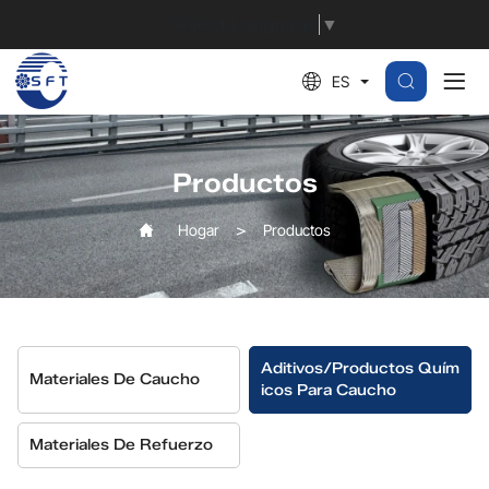
ETU（NA-
Select Language
▼
22）
ES
Productos
Hogar
Productos
Aditivos/productos Quím
Materiales De Caucho
Icos Para Caucho
Materiales De Refuerzo