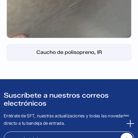
Caucho de polibutadieno, BR
Caucho recuperado natural
Caucho de polisopreno, IR
Caucho recuperado NBR
Caucho de neopreno, CR
Caucho de silicona, SR
Caucho de nitrilo, NBR
Caucho de butilo, IIR
Caucho estándar
Caucho EPDM
Caucho crepé
Caucho FKM
Suscríbete a nuestros correos
electrónicos
Entérate de SFT, nuestras actualizaciones y todas las novedades,
directo a tu bandeja de entrada.