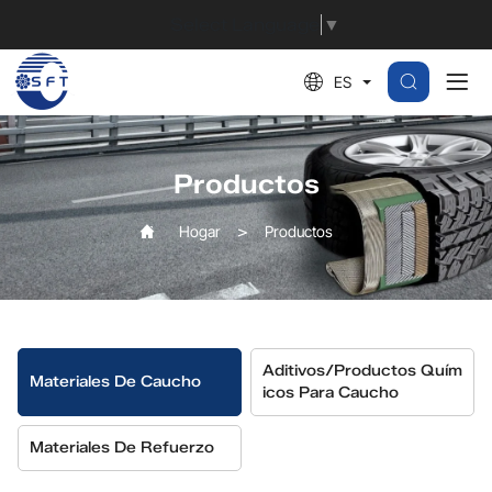
Caucho
Select Language
▼
regenerado
ES
natural
Productos
Hogar
Productos
Aditivos/productos Quím
Materiales De Caucho
Icos Para Caucho
Materiales De Refuerzo