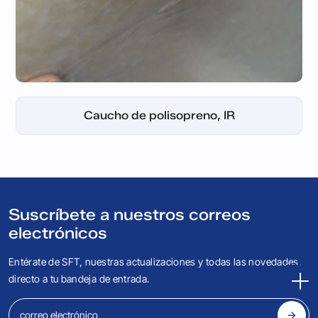
Caucho de polibutadieno, BR
Caucho recuperado natural
Caucho de polisopreno, IR
Caucho recuperado NBR
Caucho de neopreno, CR
Caucho de silicona, SR
Caucho de nitrilo, NBR
Caucho de butilo, IIR
Caucho estándar
Caucho EPDM
Caucho crepé
Caucho FKM
Suscríbete a nuestros correos
electrónicos
Entérate de SFT, nuestras actualizaciones y todas las novedades,
directo a tu bandeja de entrada.