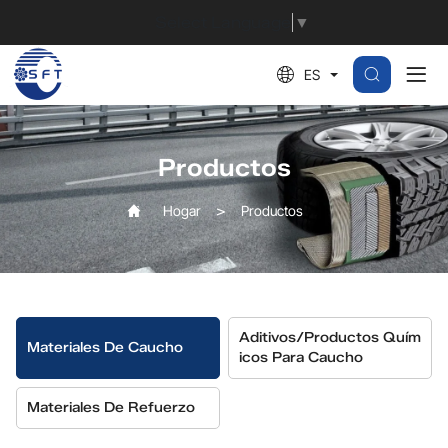
Caucho
Select Language
▼
de
ES
polibutadieno,
BR
Productos
Hogar
Productos
Aditivos/productos Quím
Materiales De Caucho
Icos Para Caucho
Materiales De Refuerzo