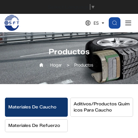
Caucho
Select Language
▼
estireno-
ES
butadieno,
SBR
Productos
Hogar
Productos
Aditivos/productos Quím
Materiales De Caucho
Icos Para Caucho
Materiales De Refuerzo