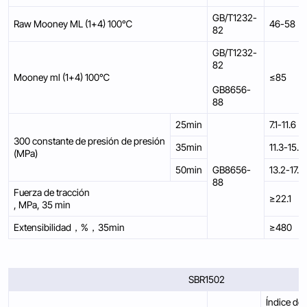
GB/T1232-
Raw Mooney ML (1+4) 100℃
46-58
82
GB/T1232-
82
Mooney ml (1+4) 100℃
≤85
GB8656-
88
25min
7.1-11.6
300 constante de presión de presión
35min
11.3-15.8
(MPa)
50min
GB8656-
13.2-17.7
88
Fuerza de tracción
≥22.1
, MPa, 35 min
Extensibilidad，%，35min
≥480
SBR1502
Índice de 