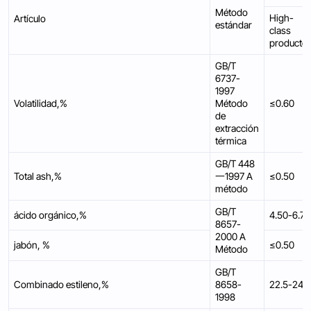
Método
High-
Artículo
estándar
class
producto
GB/T
6737-
1997
Volatilidad,%
Método
≤0.60
de
extracción
térmica
GB/T 448
Total ash,%
一1997 A
≤0.50
método
GB/T
ácido orgánico,%
4.50-6.75
8657-
2000 A
jabón, %
≤0.50
Método
GB/T
Combinado estileno,%
8658-
22.5-24.5
1998