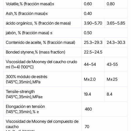
Volatile,% (fracción masal)≤
0.60
0.80
Ash,% (fracción masa)≤
0.40
ácido orgánico, % (fracción de masa)
3.90~5.70
3.65~5.85
jabón, % (fracción masa) ≤
0.50
Contenido de aceite, % (fracción masal)
25.3~29.3
24.3~30.3
Bonded styrene,% (mass fraction)
22.5~24.5
Viscosidad de Mooney del caucho crudo
44~54
43-55
ml (1+4) (100℃)
300% módulo de estrés
M±2.0
M±25
(145℃,35min),MPa
Tensile-strength
19.4
8.4
(145℃,35min),MPa≥
Elongación en tensión
460
(145℃,35min),% ≥
Viscosidad de Mooney del compuesto de
caucho
70