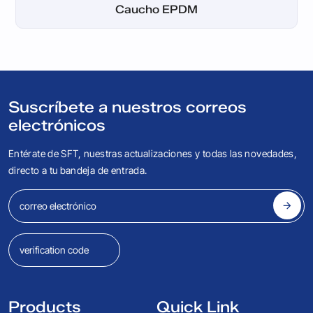
Caucho de polibutadieno, BR
Caucho recuperado natural
Caucho de polisopreno, IR
Caucho recuperado NBR
Caucho de neopreno, CR
Caucho de silicona, SR
Caucho de nitrilo, NBR
Caucho de butilo, IIR
Caucho estándar
Caucho EPDM
Caucho crepé
Caucho FKM
Suscríbete a nuestros correos
electrónicos
Entérate de SFT, nuestras actualizaciones y todas las novedades,
directo a tu bandeja de entrada.
Products
Quick Link