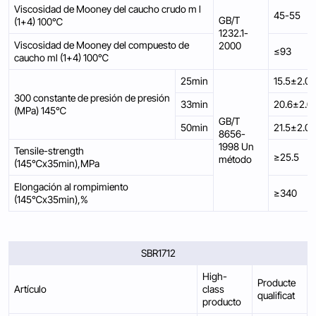
Viscosidad de Mooney del caucho crudo m l
45-55
GB/T
(1+4) 100℃
1232.1-
Viscosidad de Mooney del compuesto de
2000
≤93
caucho ml (1+4) 100℃
25min
15.5±2.0
300 constante de presión de presión
33min
20.6±2.0
(MPa) 145℃
GB/T
50min
21.5±2.0
8656-
1998 Un
Tensile-strength
≥25.5
método
(145℃x35min),MPa
Elongación al rompimiento
≥340
(145℃x35min),%
SBR1712
High-
Producte
Artículo
class
qualificat
producto