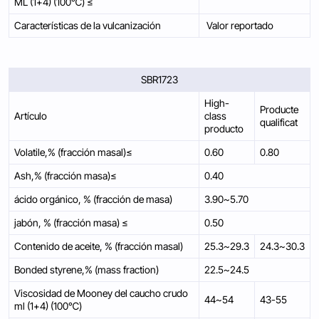
ML (1+4) (100℃) ≤
Características de la vulcanización
Valor reportado
SBR1723
High-
Producte
Artículo
class
qualificat
producto
Volatile,% (fracción masal)≤
0.60
0.80
Ash,% (fracción masa)≤
0.40
ácido orgánico, % (fracción de masa)
3.90~5.70
jabón, % (fracción masa) ≤
0.50
Contenido de aceite, % (fracción masal)
25.3~29.3
24.3~30.3
Bonded styrene,% (mass fraction)
22.5~24.5
Viscosidad de Mooney del caucho crudo
44~54
43-55
ml (1+4) (100℃)