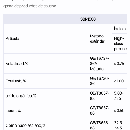
gama de productos de caucho.
SBR1500
Índice de
Método
High-
Artículo
estándar
class
producto
GB/T6737-
Volatilidad,%
86A
≤0.75
Método
GB/T6736-
Total ash,%
<1.00
86
GB/T8657-
5.00-
ácido orgánico,%
88
7.25
GB/T8657-
jabón, %
≤0.50
88
GB/T8658-
22.5-
Combinado estileno,%
88
24.5