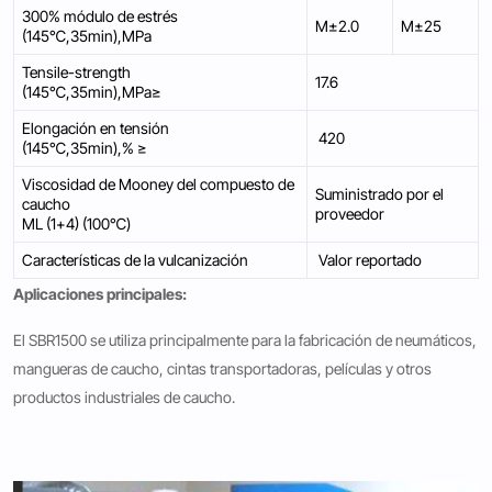
300% módulo de estrés
M±2.0
M±25
(145℃,35min),MPa
Tensile-strength
17.6
(145℃,35min),MPa≥
Elongación en tensión
420
(145℃,35min),% ≥
Viscosidad de Mooney del compuesto de
Suministrado por el
caucho
proveedor
ML (1+4) (100℃)
Características de la vulcanización
Valor reportado
Aplicaciones principales:
El SBR1500 se utiliza principalmente para la fabricación de neumáticos,
mangueras de caucho, cintas transportadoras, películas y otros
productos industriales de caucho.